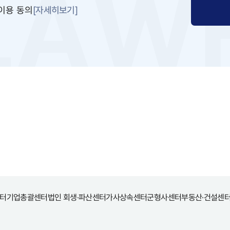
[자세히보기]
이용 동의
터
기업총괄센터
법인 회생·파산센터
가사상속센터
군형사센터
부동산·건설센