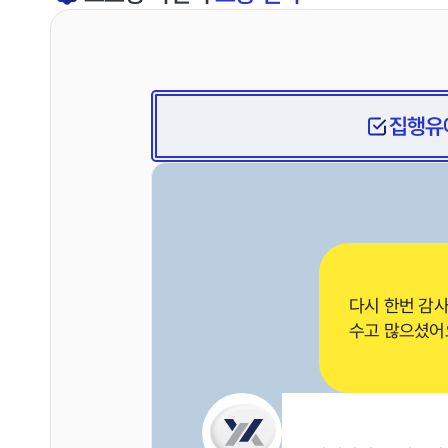
집행유
다시 한번 감
수고 많으셨어