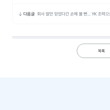
다음글
회사 말만 믿었다간 손해 볼 뻔… YK 조력
목록