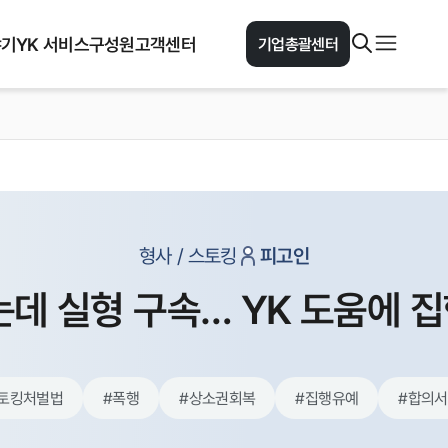
야기
YK 서비스
구성원
고객센터
기업총괄센터
형사 / 스토킹
피고인
는데 실형 구속… YK 도움에 
토킹처벌법
#
폭행
#
상소권회복
#
집행유예
#
합의서