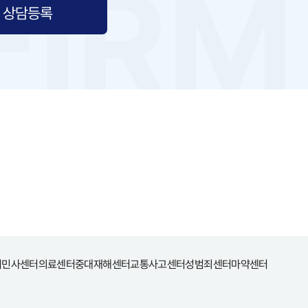
상담등록
터
민사센터
의료센터
중대재해센터
교통사고센터
성범죄센터
마약센터