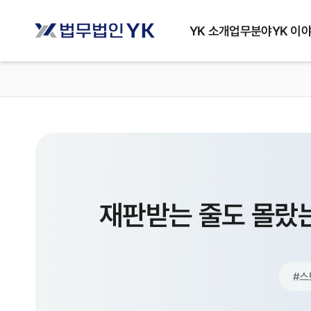
YK 소개
업무분야
YK 이
재판받는 줄도 몰랐
#
스