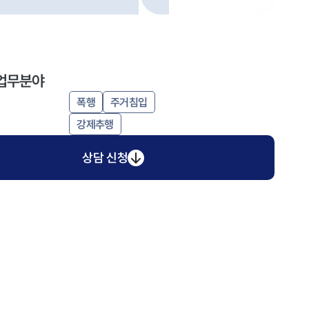
업무분야
폭행
주거침입
강제추행
상담 신청