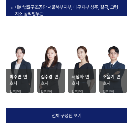
대한법률구조공단 서울북부지부, 대구지부 성주, 칠곡, 고령
지소 공익법무관
법무법인 일호
횡성군 고문변호사
강원특별자치도 고문변호사
대부업등의등록및금융이용자보호에관한법률위반 무죄 판결
박주연
변
김수경
변
서정화
변
조윤기
변
호사
호사
호사
호사
업무분야
업무분야
업무분야
업무분야
형사 · 성범죄
형사 · 부동산
형사 · 이혼
형사 · 교통사
·건설
고
전체 구성원 보기