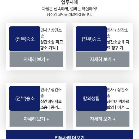
업무사례
과정은 신속하게, 결과는 확실하게!
당신의 고민을 해결하겠습니다.
민사 / 상간소
민사 / 상간소
송
송
(전부)승소
(전부)승소
상간소송 피고
상간소송 위자
항소 기각 | 상
료 청구 기각 |
간녀 위자료
사실혼 관계
자세히 보기 +
자세히 보기 +
5,000만 원
상간녀위자료
청구 방어 사
전부 기각 사
례
례
민사 / 상간소
민사 / 상간소
송
송
(전부)승소
합의성립
상간녀위자료
상간녀 위자료
소송 | 증거보
합의 | 이혼 후
전 신청으로
소송 없이 3천
자세히 보기 +
자세히 보기 +
이끌어낸 4천
만 원 지급 받
만 원 전액 인
은 사례
용 사례
업무사례 더보기