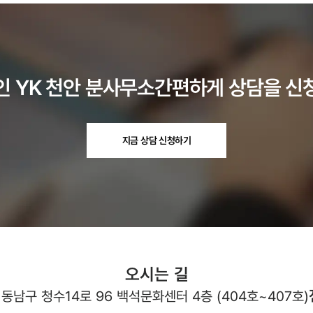
인 YK
천안
분사무소
간편하게 상담을 신
지금 상담 신청하기
오시는 길
동남구 청수14로 96 백석문화센터 4층 (404호~407호)