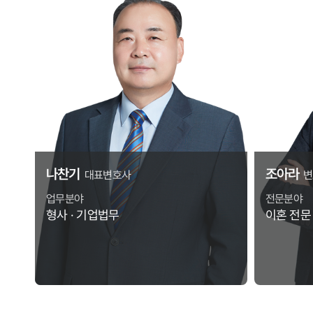
나찬기
조아라
대표변호사
변
업무분야
전문분야
형사 · 기업법무
이혼 전문