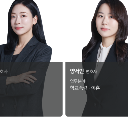
양서인
호사
변호사
업무분야
학교폭력 · 이혼