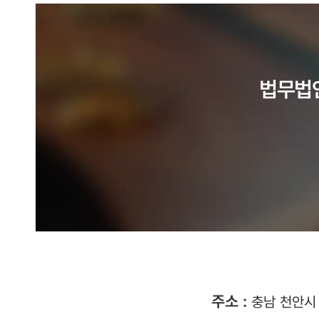
법무법
주소 :
충남 천안시 