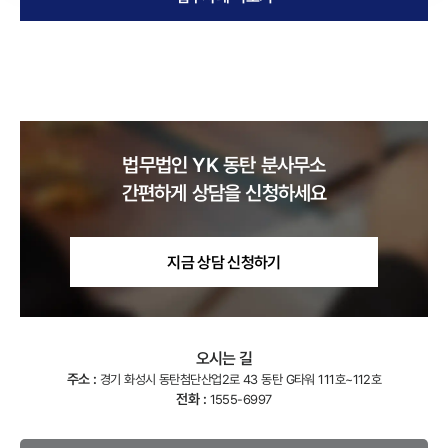
법무법인 YK
동탄
분사무소
간편하게 상담을 신청하세요
지금 상담 신청하기
오시는 길
주소 :
경기 화성시 동탄첨단산업2로 43 동탄 G타워 111호~112호
전화 :
1555-6997