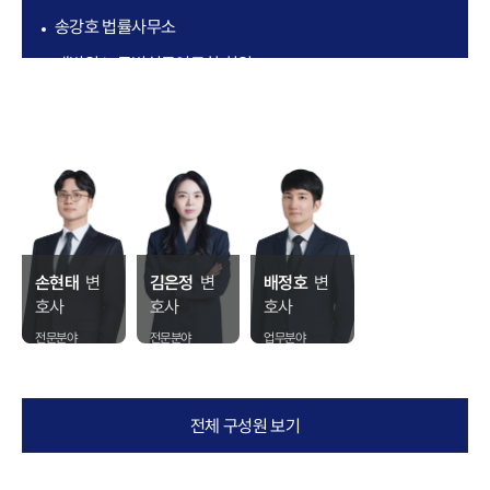
송강호 법률사무소
대법원 노동법실무연구회 회원
해양경찰청 수사심의위원회 위원
대한변호사협회 대의원
관세청 관세포상심사위원회 위원
손현태
변
김은정
변
배정호
변
호사
호사
호사
전문분야
전문분야
업무분야
가사법 전문
형사법 · 가사
형사 · 민사
법 전문
전체 구성원 보기