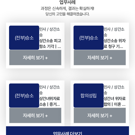
업무사례
과정은 신속하게, 결과는 확실하게!
당신의 고민을 해결하겠습니다.
민사 / 상간소
민사 / 상간소
송
송
(전부)승소
(전부)승소
상간소송 피고
상간소송 위자
항소 기각 | 상
료 청구 기각 |
간녀 위자료
사실혼 관계
자세히 보기 +
자세히 보기 +
5,000만 원
상간녀위자료
청구 방어 사
전부 기각 사
례
례
민사 / 상간소
민사 / 상간소
송
송
(전부)승소
합의성립
상간녀위자료
상간녀 위자료
소송 | 증거보
합의 | 이혼 후
전 신청으로
소송 없이 3천
자세히 보기 +
자세히 보기 +
이끌어낸 4천
만 원 지급 받
만 원 전액 인
은 사례
용 사례
업무사례 더보기