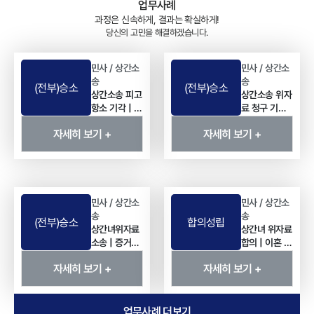
업무사례
과정은 신속하게, 결과는 확실하게!
당신의 고민을 해결하겠습니다.
민사 / 상간소
민사 / 상간소
송
송
(전부)승소
(전부)승소
상간소송 피고
상간소송 위자
항소 기각 | 상
료 청구 기각 |
간녀 위자료
사실혼 관계
자세히 보기 +
자세히 보기 +
5,000만 원
상간녀위자료
청구 방어 사
전부 기각 사
례
례
민사 / 상간소
민사 / 상간소
송
송
(전부)승소
합의성립
상간녀위자료
상간녀 위자료
소송 | 증거보
합의 | 이혼 후
전 신청으로
소송 없이 3천
자세히 보기 +
자세히 보기 +
이끌어낸 4천
만 원 지급 받
만 원 전액 인
은 사례
용 사례
업무사례 더보기