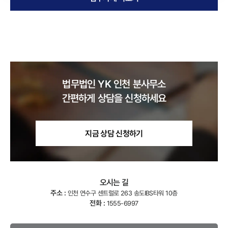
법무법인 YK
인천
분사무소
간편하게 상담을 신청하세요
지금 상담 신청하기
오시는 길
주소 :
인천 연수구 센트럴로 263 송도IBS타워 10층
전화 :
1555-6997