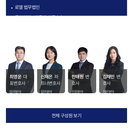
로엘 법무법인
국민건강보험공단 실무수습
부산동부지방검찰청 실무수습
인천광역시 성희롱·성폭력·스토킹 고충심의위원회 위원
사단법인 사회고용정책개발원 감사
최영운
대
신재은
파
한태원
변
김채민
변
표변호사
트너변호사
호사
호사
업무분야
업무분야
전문분야
전문분야
형사 · 마약
부동산·건설 ·
형사법 · 이혼
민사법 · 이혼
민사
전문
전문
전체 구성원 보기