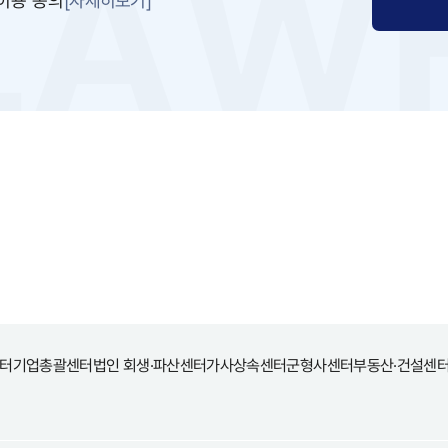
이용 동의
터
기업총괄센터
법인 회생·파산센터
가사상속센터
군형사센터
부동산·건설센