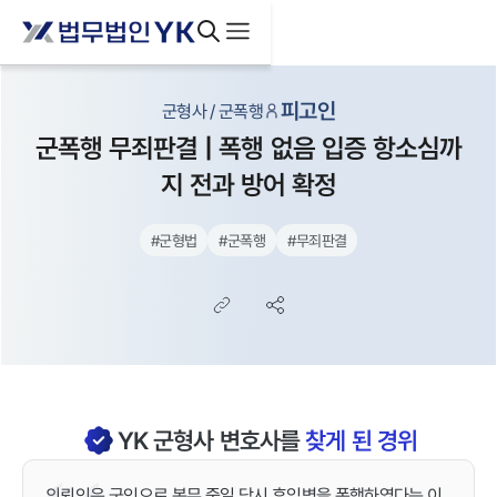
피고인
군형사 / 군폭행
군폭행 무죄판결 | 폭행 없음 입증 항소심까
지 전과 방어 확정
#
군형법
#
군폭행
#
무죄판결
YK
군형사
변호사를
찾게 된 경위
의뢰인은 군인으로 복무 중일 당시 후임병을 폭행하였다는 이