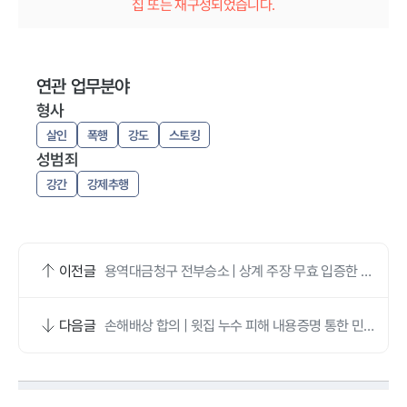
집 또는 재구성되었습니다.
연관 업무분야
형사
살인
폭행
강도
스토킹
성범죄
강간
강제추행
이전글
용역대금청구 전부승소 | 상계 주장 무효 입증한 민
사전문변호사 조력
다음글
손해배상 합의 | 윗집 누수 피해 내용증명 통한 민사
전문변호사 조력