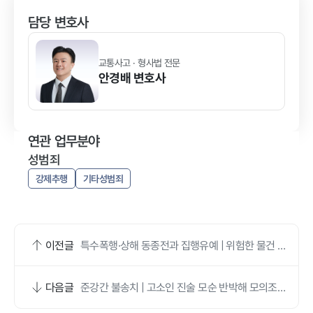
담당 변호사
교통사고 · 형사법 전문
안경배
변호사
연관 업무분야
성범죄
강제추행
기타성범죄
이전글
특수폭행·상해 동종전과 집행유예 | 위험한 물건 법
리 반박 및 피해자 합의 성공
다음글
준강간 불송치 | 고소인 진술 모순 반박해 모의조사
로 준비