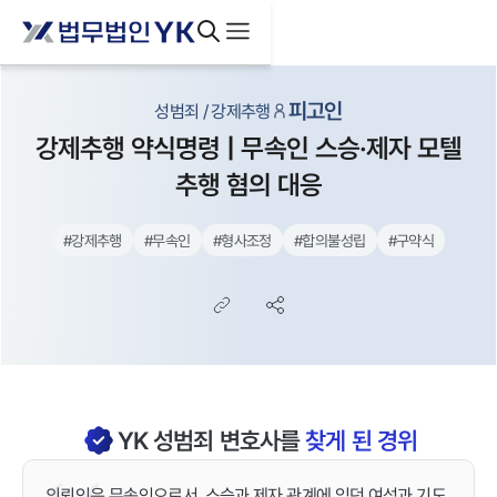
피고인
성범죄 / 강제추행
강제추행 약식명령 | 무속인 스승·제자 모텔
추행 혐의 대응
#
강제추행
#
무속인
#
형사조정
#
합의불성립
#
구약식
YK
성범죄
변호사를
찾게 된 경위
의뢰인은 무속인으로서, 스승과 제자 관계에 있던 여성과 기도