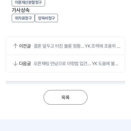
이혼재산분할청구
가사상속
위자료청구
양육비청구
이전글
결혼 앞두고 터진 불륜 정황… YK 조력에 조용히 합
의로 마무리했어요
다음글
오픈채팅 만남으로 아청법 입건… YK 도움에 불송
치로 마무리했어요
목록