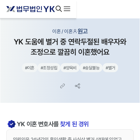
원고
이혼 / 이혼
YK 도움에 별거 중 연락두절된 배우자와
조정으로 깔끔히 이혼했어요
#
이혼
#
조정성립
#
양육비
#
송달불능
#
별거
YK
이혼
변호사를
찾게 된 경위
의뢰인은 24년간의 혼인생활 중 사실상 별거 상태에 있었고,