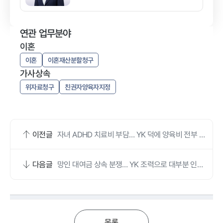
연관 업무분야
이혼
이혼
이혼재산분할청구
가사상속
위자료청구
친권자양육자지정
이전글
자녀 ADHD 치료비 부담… YK 덕에 양육비 전부 증
액됐어요
다음글
망인 대여금 상속 분쟁… YK 조력으로 대부분 인정
받았어요
목록