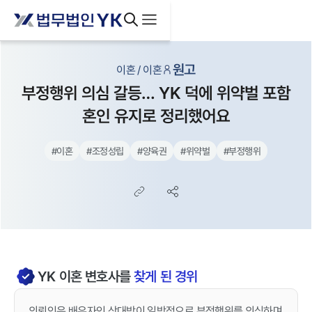
원고
이혼 / 이혼
부정행위 의심 갈등… YK 덕에 위약벌 포함
혼인 유지로 정리했어요
#
이혼
#
조정성립
#
양육권
#
위약벌
#
부정행위
YK
이혼
변호사를
찾게 된 경위
의뢰인은 배우자인 상대방이 일방적으로 부정행위를 의심하며