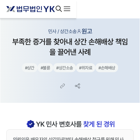
원고
민사 / 상간소송
부족한 증거를 찾아내 상간 손해배상 책임
을 끌어낸 사례
#
상간
#
불륜
#
상간소송
#
위자료
#
손해배상
YK
민사
변호사를
찾게 된 경위
의뢰인은 배우자의 상간자로부터 손해배상 청구를 위해 민사