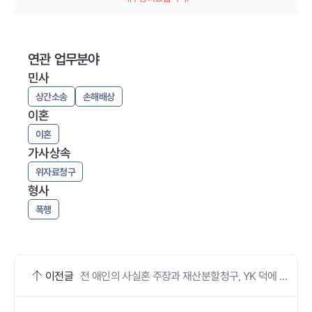
연관 업무분야
민사
상간소송
손해배상
이혼
이혼
가사상속
위자료청구
형사
폭행
이전글
전 애인의 사실혼 주장과 재산분할청구, YK 덕에 전
부 승소했어요