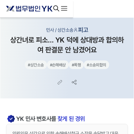
피고
민사 / 상간소송
상간녀로 피소… YK 덕에 상대방과 합의하
여 판결문 안 남겼어요
#
상간소송
#
손해배상
#
폭행
#
소송외합의
YK
민사
변호사를
찾게 된 경위
의뢰인은 상간으로 인한 손해배상청구 소장을 송달받고 대응