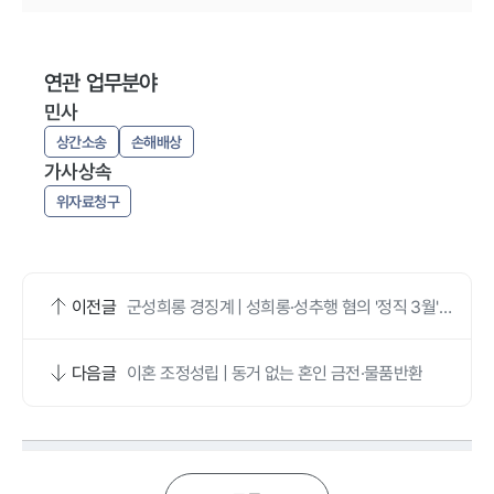
연관 업무분야
민사
상간소송
손해배상
가사상속
위자료청구
이전글
군성희롱 경징계 | 성희롱·성추행 혐의 '정직 3월'로
중징계 처분 방어
다음글
이혼 조정성립 | 동거 없는 혼인 금전·물품반환