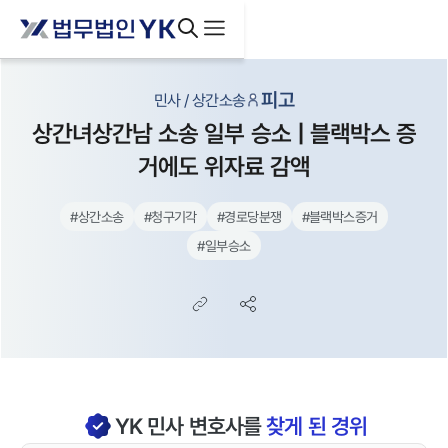
피고
민사 / 상간소송
상간녀상간남 소송 일부 승소 | 블랙박스 증
거에도 위자료 감액
#
상간소송
#
청구기각
#
경로당분쟁
#
블랙박스증거
#
일부승소
YK
민사
변호사를
찾게 된 경위