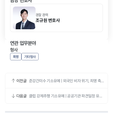
담당 변호사
경찰 경력
조규원
변호사
연관 업무분야
형사
폭행
기타형사
이전글
준강간미수 기소유예 | 외국인 비자 위기, 죄명 축소
로 방어
다음글
클럽 강제추행 기소유예 | 공공기관 파견일정 유지·
징계 방어