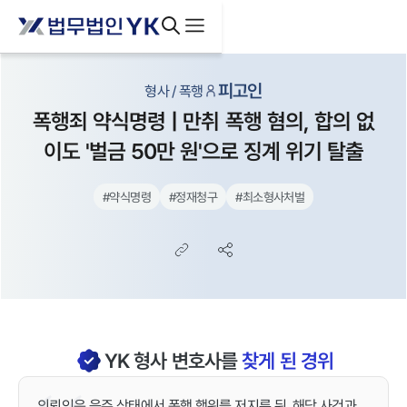
피고인
형사 / 폭행
폭행죄 약식명령 | 만취 폭행 혐의, 합의 없
이도 '벌금 50만 원'으로 징계 위기 탈출
#
약식명령
#
정재청구
#
최소형사처벌
YK
형사
변호사를
찾게 된 경위
의뢰인은 음주 상태에서 폭행 행위를 저지른 뒤, 해당 사건과