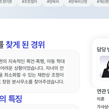
조정이혼
#
조정절차
#
양육비
#
양육비산정
#
재산분
를
찾게 된 경위
담당 
편의 지속적인 폭언·폭행, 아동 학대
 어려운 상황이었습니다. 자녀의 안
을 최소화할 수 있는 재판상 조정이
K 창원 분사무소를 찾아주셨습니다.
연관 
의 특징
이혼
가사상