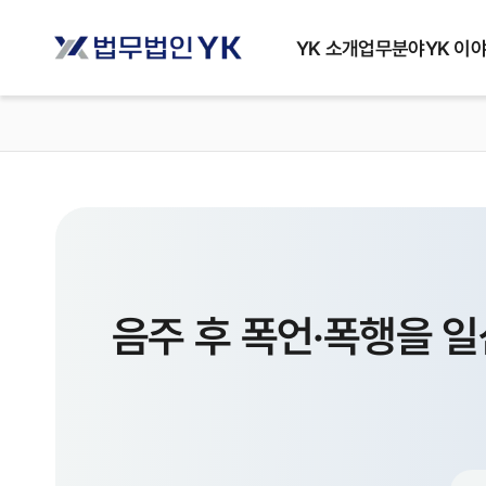
YK 소개
업무분야
YK 이
음주 후 폭언·폭행을 