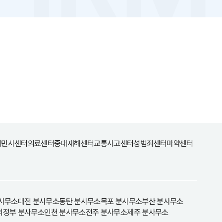
터
민사센터
의료센터
중대재해센터
교통사고센터
성범죄센터
마약센터
사무소
대전 분사무소
동탄 분사무소
목포 분사무소
부산 분사무소
의정부 분사무소
인천 분사무소
전주 분사무소
제주 분사무소