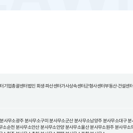
터
기업총괄센터
법인 회생·파산센터
가사상속센터
군형사센터
부동산·건설센
 분사무소
광주 분사무소
구미 분사무소
군산 분사무소
남양주 분사무소
대구 분
무소
순천 분사무소
안산 분사무소
안양 분사무소
울산 분사무소
원주 분사무소