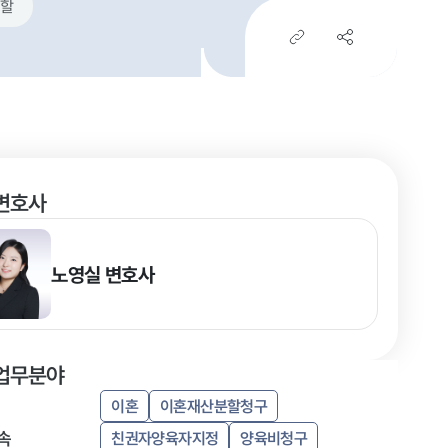
할
변호사
노영실
변호사
업무분야
이혼
이혼재산분할청구
속
친권자양육자지정
양육비청구