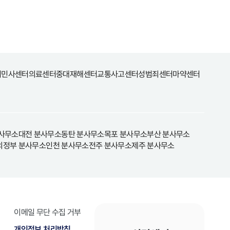
터
민사센터
의료센터
중대재해센터
교통사고센터
성범죄센터
마약센터
사무소
대전 분사무소
동탄 분사무소
목포 분사무소
부산 분사무소
의정부 분사무소
인천 분사무소
전주 분사무소
제주 분사무소
이메일 무단 수집 거부
개인정보 처리방침