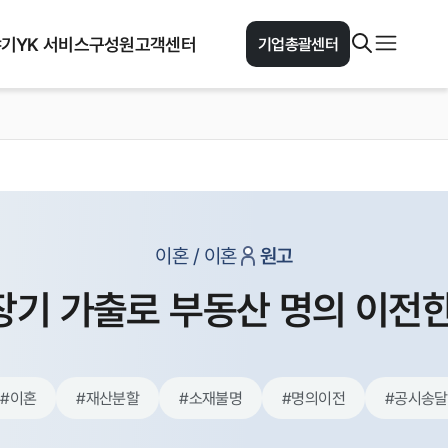
야기
YK 서비스
구성원
고객센터
기업총괄센터
이혼 / 이혼
원고
장기 가출로 부동산 명의 이전한
#
이혼
#
재산분할
#
소재불명
#
명의이전
#
공시송달