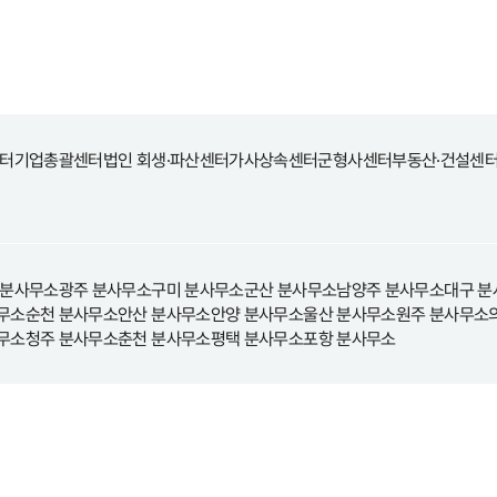
터
기업총괄센터
법인 회생·파산센터
가사상속센터
군형사센터
부동산·건설센
 분사무소
광주 분사무소
구미 분사무소
군산 분사무소
남양주 분사무소
대구 분
무소
순천 분사무소
안산 분사무소
안양 분사무소
울산 분사무소
원주 분사무소
무소
청주 분사무소
춘천 분사무소
평택 분사무소
포항 분사무소