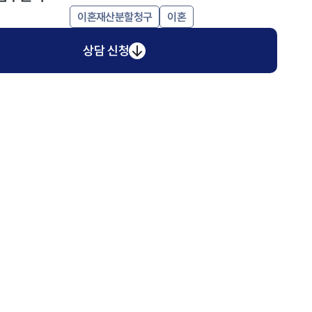
이혼재산분할청구
이혼
상담 신청