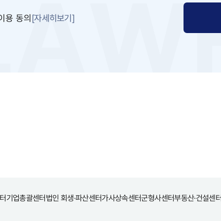
[자세히보기]
이용 동의
터
기업총괄센터
법인 회생·파산센터
가사상속센터
군형사센터
부동산·건설센