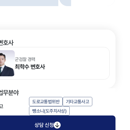
변호사
군검찰 경력
최학수
변호사
업무분야
도로교통법위반
기타교통사고
고
뺑소니(도주치사상)
상담 신청