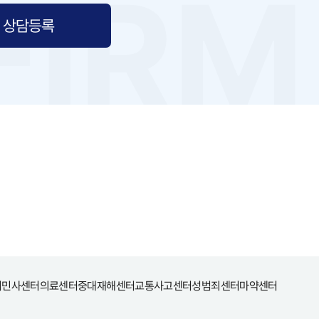
상담등록
터
민사센터
의료센터
중대재해센터
교통사고센터
성범죄센터
마약센터