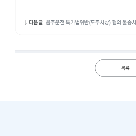
다음글
음주운전 특가법위반(도주치상) 혐의 불송치
목록