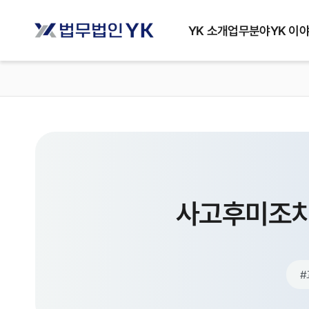
YK 소개
업무분야
YK 이
사고후미조치
#