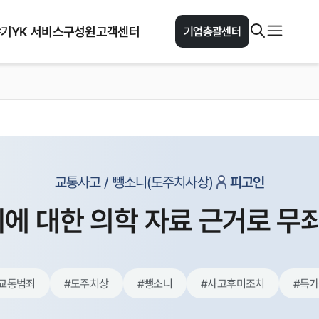
야기
YK 서비스
구성원
고객센터
기업총괄센터
교통사고 / 뺑소니(도주치사상)
피고인
에 대한 의학 자료 근거로 무죄
교통범죄
#
도주치상
#
뺑소니
#
사고후미조치
#
특가