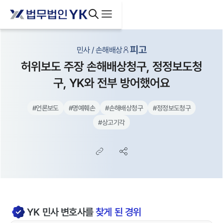
피고
민사 / 손해배상
허위보도 주장 손해배상청구, 정정보도청
구, YK와 전부 방어했어요
#
언론보도
#
명예훼손
#
손해배상청구
#
정정보도청구
#
상고기각
YK
민사
변호사를
찾게 된 경위