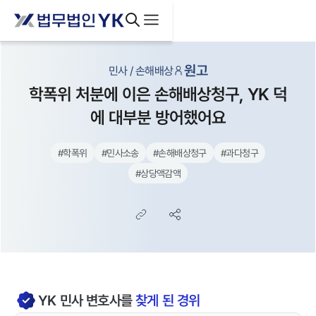
원고
민사 / 손해배상
학폭위 처분에 이은 손해배상청구, YK 덕
에 대부분 방어했어요
#
학폭위
#
민사소송
#
손해배상청구
#
과다청구
#
상당액감액
YK
민사
변호사를
찾게 된 경위