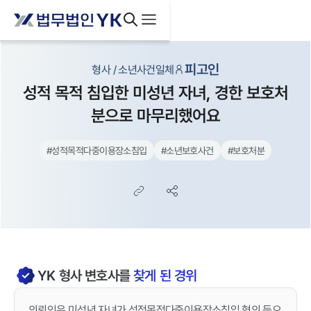
피고인
형사 / 소년사건일체
성적 목적 침입한 미성년 자녀, 경한 보호처
분으로 마무리했어요
#
성적목적다중이용장소침입
#
소년보호사건
#
보호처분
YK
형사
변호사를
찾게 된 경위
의뢰인은 미성년 자녀가 성적목적다중이용장소침입 혐의 등으