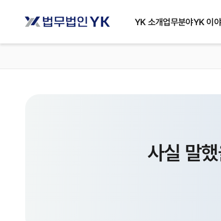
YK 소개
업무분야
YK 이
사실 말했