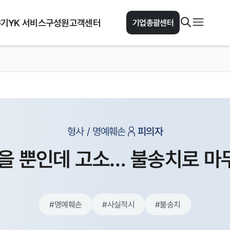
야기
YK 서비스
구성원
고객센터
기업총괄센터
형사 / 명예훼손
피의자
을 뿐인데 고소… 불송치로 
#
명예훼손
#
사실적시
#
불송치