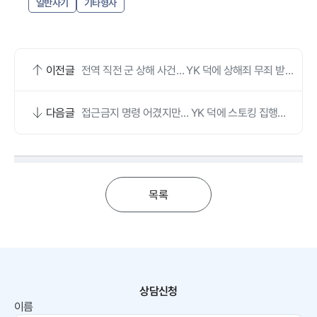
일반사기
기타형사
이전글
전역 직전 군 상해 사건… YK 덕에 상해죄 무죄 받고
공소기각됐어요
다음글
접근금지 명령 어겼지만… YK 덕에 스토킹 집행유
예 됐어요
목록
상담신청
이름