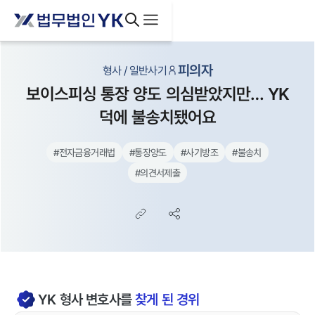
피의자
형사 / 일반사기
보이스피싱 통장 양도 의심받았지만… YK
덕에 불송치됐어요
#
전자금융거래법
#
통장양도
#
사기방조
#
불송치
#
의견서제출
YK
형사
변호사를
찾게 된 경위