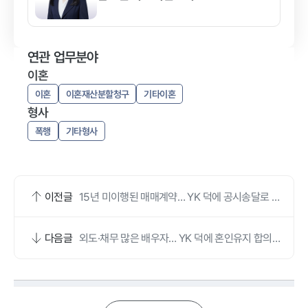
연관 업무분야
이혼
이혼
이혼재산분할청구
기타이혼
형사
폭행
기타형사
이전글
15년 미이행된 매매계약… YK 덕에 공시송달로 해
제 완료했어요
다음글
외도·채무 많은 배우자… YK 덕에 혼인유지 합의서
받아냈어요