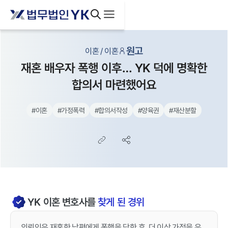
원고
이혼 / 이혼
재혼 배우자 폭행 이후… YK 덕에 명확한
합의서 마련했어요
#
이혼
#
가정폭력
#
합의서작성
#
양육권
#
재산분할
YK
이혼
변호사를
찾게 된 경위
의뢰인은 재혼한 남편에게 폭행을 당한 후, 더 이상 가정을 유