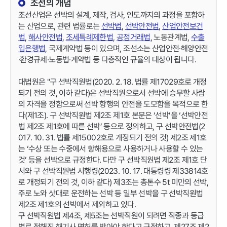
조선의 개념
조선산업은 선박의 설계, 제작, 검사, 인도까지의 과정을 포함하
는 산업으로, 관련 법률로는
선박법
,
선박안전법
,
산업안전보건
법
,
해사안전법
,
조세특례제한법
,
공정거래법
, 노동관계법,
수출
입은행법
, 국제계약법 등이 있으며, 조선소는 산업안전·해양안전
·환경규제·노동법·계약법 등 다층적인 규율의 대상이 됩니다.
대법원은 "구 선박직원법(2020. 2. 18. 법률 제17029호로 개정
되기 전의 것, 이하 같다)은 선박직원으로서 선박에 승무할 사람
의 자격을 정함으로써 선박 항행의 안전을 도모함을 목적으로 한
다(제1조). 구 선박직원법 제2조 제1호 본문은 ‘선박’을 ‘선박안전
법 제2조 제1호에 따른 선박’ 등으로 정의하고, 구 선박안전법(2
017. 10. 31. 법률 제15002호로 개정되기 전의 것) 제2조 제1호
는 ‘수상 또는 수중에서 항해용으로 사용하거나 사용할 수 있는
것’ 등을 선박으로 규정한다. 다만 구 선박직원법 제2조 제1호 단
서와 구 선박직원법 시행령(2023. 10. 17. 대통령령 제33814호
로 개정되기 전의 것, 이하 같다) 제3조는 총톤수 5t 미만의 선박,
주로 노와 삿대로 운전하는 선박 등 일부 선박을 구 선박직원법
제2조 제1호의 선박에서 제외하고 있다.
구 선박직원법 제4조, 제5조는 선박직원이 되려면 직종과 등급
별로 정해진 해기사 면허를 받아야 한다고 규정하고, 제27조 제2