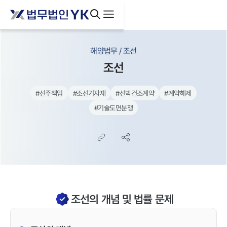
해양법무 / 조선
조선
#
선주책임
#
조선기자재
#
선박건조계약
#
계약해제
#
기술도면분쟁
조선의 개념 및 법률 문제