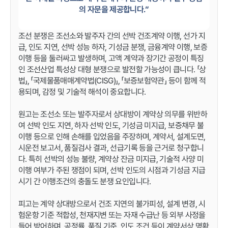
의 자문을 제공합니다.”
조선 분쟁은 조선소와 발주자 간의 선박 건조계약 이행, 선가 지
급, 인도 지연, 선박 성능 하자, 기성금 분쟁, 금융계약 이행, 보증
이행 등을 둘러싸고 발생하며, 고액 계약과 장기간 공정이 특징
인 조선산업 특성상 대형 분쟁으로 발전할 가능성이 큽니다. 「상
법」, 「국제물품매매계약법(CISG)」, 「보증보험약관」 등이 함께 적
용되며, 감정 및 기술적 해석이 중요합니다.
원고는 조선소 또는 발주자로서 상대방이 계약상 의무를 위반하
여 선박 인도 지연, 하자 선박 인도, 기성금 미지급, 보증채무 불
이행 등으로 인해 손해를 입었음을 주장하며, 계약서, 설계도면,
시운전 보고서, 품질검사 결과, 선급기록 등을 근거로 청구합니
다. 특히 선박의 성능 불량, 계약상 잔금 미지급, 기술적 사양 미
이행 여부가 주된 쟁점이 되며, 선박 인도의 시점과 기성금 지급
시기 간 이행조건의 충돌도 분쟁 요인입니다.
피고는 계약 상대방으로서 건조 지연의 불가피성, 설계 변경, 시
험운항 기준 적합성, 천재지변 또는 자재 수급난 등 외부 사정을
들어 방어하며, 공정률, 품질 기준, 인도 조건 등이 계약서상 명확