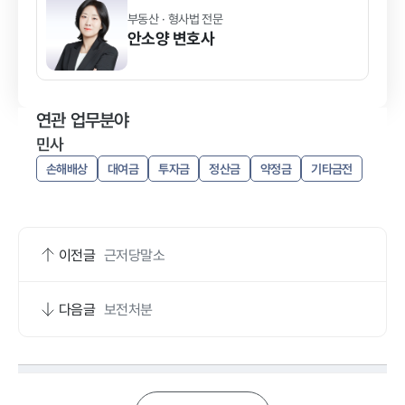
부동산 · 형사법 전문
안소양
변호사
연관 업무분야
민사
손해배상
대여금
투자금
정산금
약정금
기타금전
이전글
근저당말소
다음글
보전처분