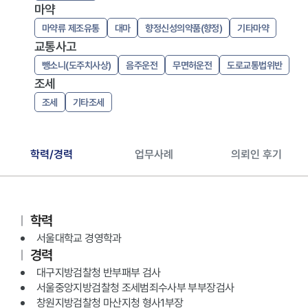
마약
마약류 제조유통
대마
향정신성의약품(향정)
기타마약
교통사고
뺑소니(도주치사상)
음주운전
무면허운전
도로교통법위반
조세
조세
기타조세
학력/경력
업무사례
의뢰인 후기
학력
서울대학교 경영학과
경력
대구지방검찰청 반부패부 검사
서울중앙지방검찰청 조세범죄수사부 부부장검사
창원지방검찰청 마산지청 형사1부장