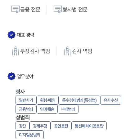
금융
전문
형사법
전문
대표 경력
부장검사 역임
검사 역임
업무분야
형사
일반사기
횡령·배임
특수경제범죄(특경법)
유사수신
금융범죄
명예훼손
부패범죄
성범죄
강간
강제추행
공연음란
통신매체이용음란
디지털성범죄