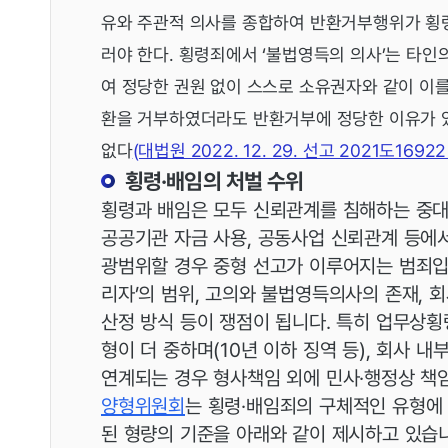
유와 주관적 의사를 종합하여 반환거부행위가 횡령
러야 한다. 횡령죄에서 ‘불법영득의 의사’는 타인
여 정당한 권원 없이 스스로 소유권자와 같이 이를
환을 거부하였더라도 반환거부에 정당한 이유가 
없다
(대법원 2022. 12. 29. 선고 2021도16922
횡령·배임의 처벌 수위
횡령과 배임은 모두 신뢰관계를 침해하는 중대 
공공기관 자금 사용, 공동사업 신뢰관계 등에서
광범위할 경우 중형 선고가 이루어지는 범죄입니
리자’의 범위, 고의와 불법영득의사의 존재, 회
산정 방식 등이 쟁점이 됩니다. 특히 업무상횡
형이 더 중하며(10년 이하 징역 등), 회사 내
연계되는 경우 형사책임 외에 민사·행정상 책
양형위원회
는 횡령·배임죄의 구체적인 유형
된 형량의 기준을 아래와 같이 제시하고 있습