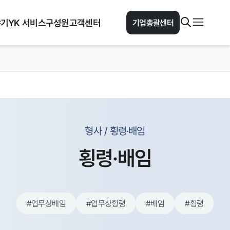
야기
YK 서비스
구성원
고객센터
기업총괄센터
형사 / 횡령·배임
횡령·배임
#
업무상배임
#
업무상횡령
#
배임
#
횡령