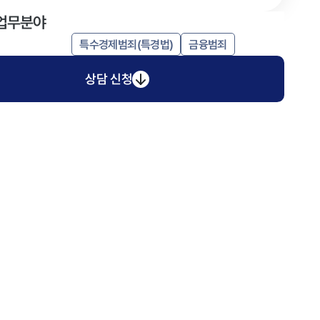
업무분야
특수경제범죄(특경법)
금융범죄
상담 신청