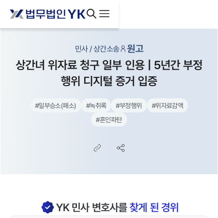
원고
민사 / 상간소송
상간녀 위자료 청구 일부 인용 | 5년간 부정
행위 디지털 증거 입증
#
일부승소(패소)
#
녹취록
#
부정행위
#
위자료감액
#
혼인파탄
YK
민사
변호사를
찾게 된 경위