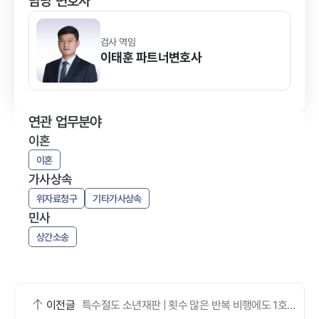
담당 변호사
검사 역임
이태훈
파트너변호사
연관 업무분야
이혼
이혼
가사상속
위자료청구
기타가사상속
민사
상간소송
이전글
특수절도 소년재판 | 횟수 많은 반복 비행에도 1호·2
호 보호처분 이끌어낸 전략적 변론