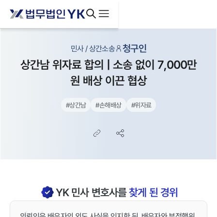
청구인
민사 / 상간소송
상간남 위자료 합의 | 소송 없이 7,000만
원 배상 이끈 협상
#
상간남
#
손해배상
#
위자료
YK
민사
변호사를
찾게 된 경위
의뢰인은 배우자의 외도 사실을 인지한 뒤, 배우자와 부정행위