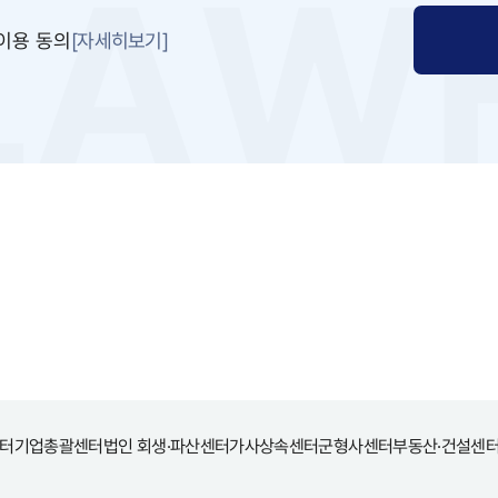
[자세히보기]
이용 동의
터
기업총괄센터
법인 회생·파산센터
가사상속센터
군형사센터
부동산·건설센