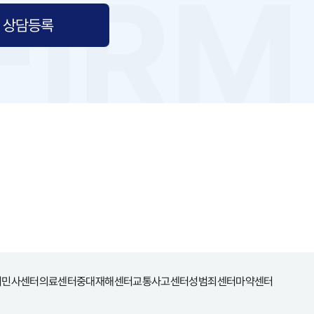
상담등록
터
민사센터
의료센터
중대재해센터
교통사고센터
성범죄센터
마약센터