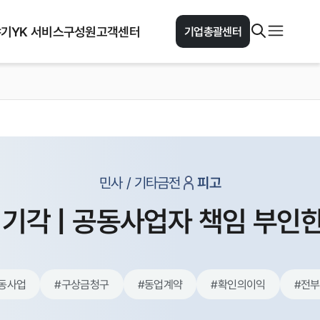
야기
YK 서비스
구성원
고객센터
기업총괄센터
민사 / 기타금전
피고
 기각 | 공동사업자 책임 부인
동사업
#
구상금청구
#
동업계약
#
확인의이익
#
전부