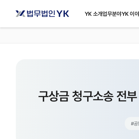
YK 소개
업무분야
YK 이
구상금 청구소송 전부
#
공