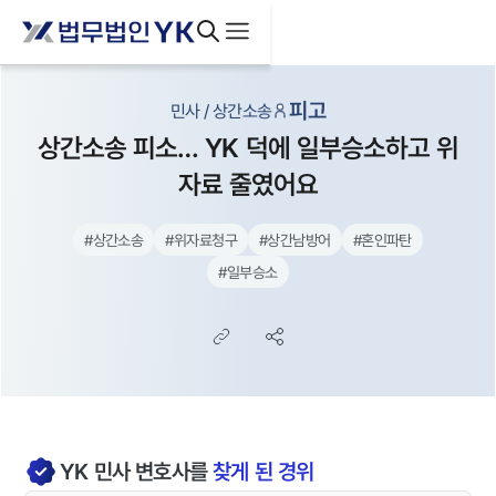
피고
민사 / 상간소송
상간소송 피소… YK 덕에 일부승소하고 위
자료 줄였어요
#
상간소송
#
위자료청구
#
상간남방어
#
혼인파탄
#
일부승소
YK
민사
변호사를
찾게 된 경위