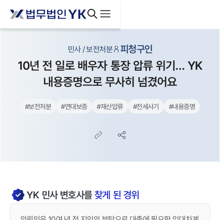
피청구인
민사 / 보전처분
10년 전 일로 배우자 통장 압류 위기… YK
내용증명으로 무사히 넘겼어요
#
보전처분
#
연대보증
#
재산압류
#
전세사기
#
내용증명
YK
민사
변호사를
찾게 된 경위
의뢰인은 10여 년 전 지인의 부탁으로 대출에 필요한 임대차계