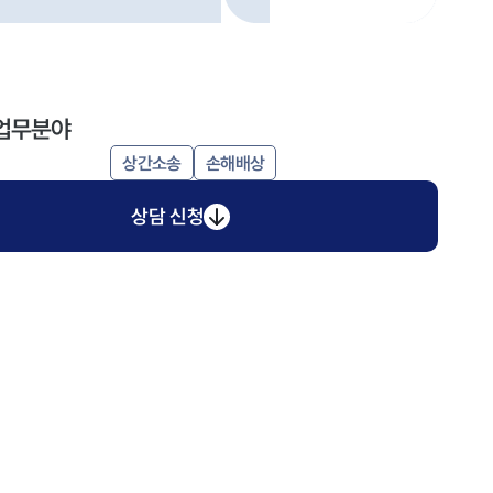
업무분야
상간소송
손해배상
상담 신청