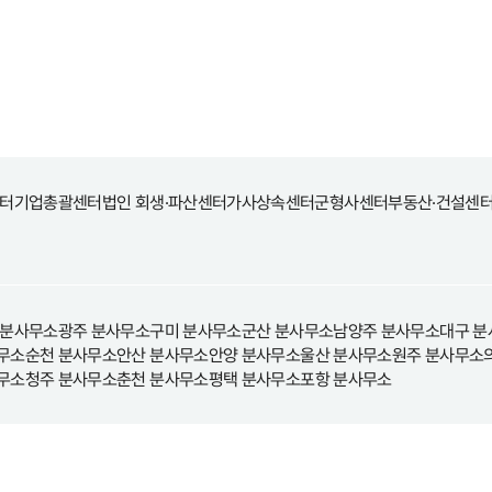
터
기업총괄센터
법인 회생·파산센터
가사상속센터
군형사센터
부동산·건설센
 분사무소
광주 분사무소
구미 분사무소
군산 분사무소
남양주 분사무소
대구 분
무소
순천 분사무소
안산 분사무소
안양 분사무소
울산 분사무소
원주 분사무소
무소
청주 분사무소
춘천 분사무소
평택 분사무소
포항 분사무소