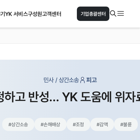
야기
YK 서비스
구성원
고객센터
기업총괄센터
민사 / 상간소송
피고
정하고 반성… YK 도움에 위자
#
상간소송
#
손해배상
#
조정
#
감액
#
불륜