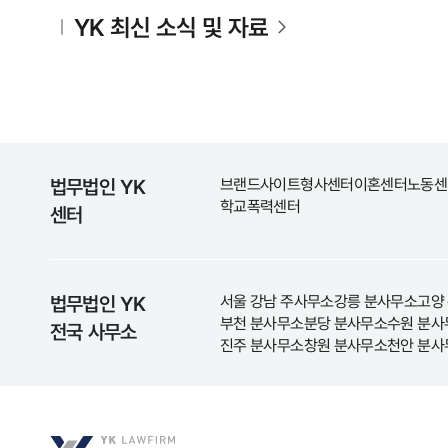
YK 최신 소식 및 자료
법무법인 YK
브랜드사이트
형사센터
이혼센터
노동센
학교폭력센터
센터
법무법인 YK
서울 강남 주사무소
강릉 분사무소
고양
부천 분사무소
분당 분사무소
수원 분사
전국 사무소
진주 분사무소
창원 분사무소
천안 분사