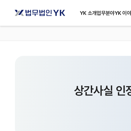
YK 소개
업무분야
YK 이
상간사실 인