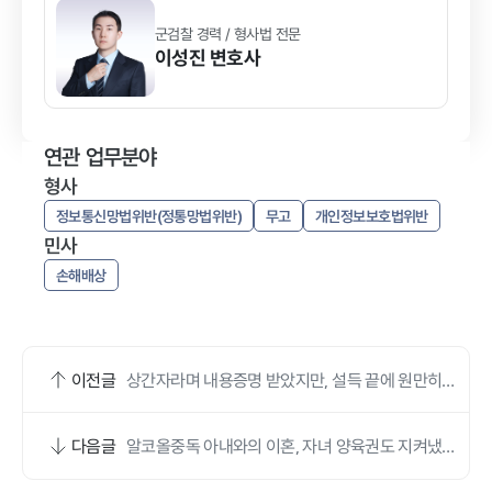
군검찰 경력 / 형사법 전문
이성진
변호사
연관 업무분야
형사
정보통신망법위반(정통망법위반)
무고
개인정보보호법위반
민사
손해배상
이전글
상간자라며 내용증명 받았지만, 설득 끝에 원만히
합의했어요
다음글
알코올중독 아내와의 이혼, 자녀 양육권도 지켜냈어
요