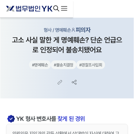
피의자
형사 / 명예훼손
고소 사실 말한 게 명예훼손? 단순 언급으
로 인정되어 불송치됐어요
#
명예훼손
#
불송치결정
#
경찰조사입회
YK
형사
변호사를
찾게 된 경위
의뢰인은 지인과의 갈등 상황에서 상대방이 자신에 대하여 고