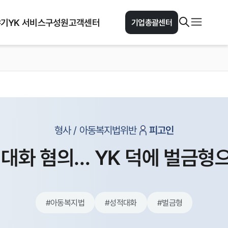
야기
YK 서비스
구성원
고객센터
기업총괄센터
형사 / 아동복지법위반
피고인
 대화 혐의… YK 덕에 벌금형
#
아동복지법
#
성적대화
#
벌금형