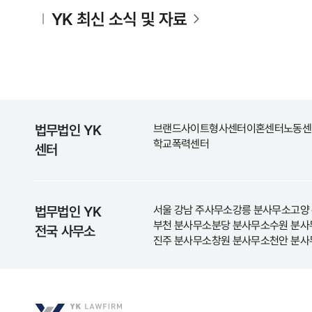
YK 최신 소식 및 자료
법무법인 YK
브랜드사이트
형사센터
이혼센터
노동센
학교폭력센터
센터
법무법인 YK
서울 강남 주사무소
강릉 분사무소
고양
부천 분사무소
분당 분사무소
수원 분사
전국 사무소
진주 분사무소
창원 분사무소
천안 분사