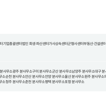
터
기업총괄센터
법인 회생·파산센터
가사상속센터
군형사센터
부동산·건설센
 분사무소
광주 분사무소
구미 분사무소
군산 분사무소
남양주 분사무소
대구 분
무소
순천 분사무소
안산 분사무소
안양 분사무소
울산 분사무소
원주 분사무소
무소
청주 분사무소
춘천 분사무소
평택 분사무소
포항 분사무소