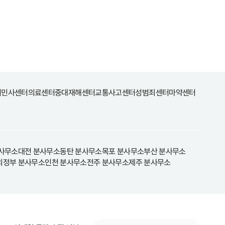
터
민사센터
의료센터
중대재해센터
교통사고센터
성범죄센터
마약센터
사무소
대전 분사무소
동탄 분사무소
목포 분사무소
부산 분사무소
의정부 분사무소
인천 분사무소
전주 분사무소
제주 분사무소