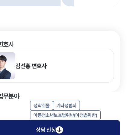
변호사
김선홍
변호사
업무분야
성착취물
기타성범죄
아동청소년보호법위반(아청법위반)
상담 신청