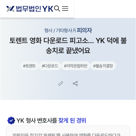
피의자
형사 / 기타형사
토렌트 영화 다운로드 피고소… YK 덕에 불
송치로 끝냈어요
#
토렌트
#
다운로드
#
저작권법위반
#
불송치결정
YK
형사
변호사를
찾게 된 경위
의뢰인은 장기간 '토렌트'를 사용하여 영화를 다운로드하다가