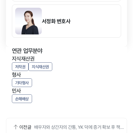
서정화
변호사
연관 업무분야
지식재산권
저작권
지식재산권
형사
기타형사
민사
손해배상
이전글
배우자와 상간자의 간통, YK 덕에 증거 확보 후 책
임 물었어요