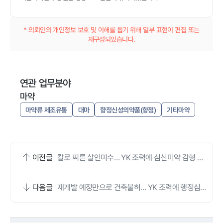
* 의뢰인의 개인정보 보호 및 이해를 돕기 위해 일부 표현이 편집 또는
재구성되었습니다.
연관 업무분야
마약
마약류 제조유통
대마
향정신성의약품(향정)
기타마약
이전글
칼로 찌른 살인미수… YK 조력에 심신미약 감형 받
았어요
다음글
재개발 예정만으로 건축불허… YK 조력에 행정심판
인용됐어요