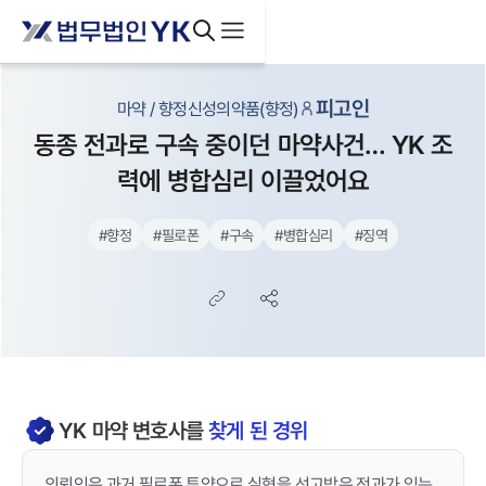
피고인
마약 / 향정신성의약품(향정)
동종 전과로 구속 중이던 마약사건… YK 조
력에 병합심리 이끌었어요
#
향정
#
필로폰
#
구속
#
병합심리
#
징역
YK
마약
변호사를
찾게 된 경위
의뢰인은 과거 필로폰 투약으로 실형을 선고받은 전과가 있는