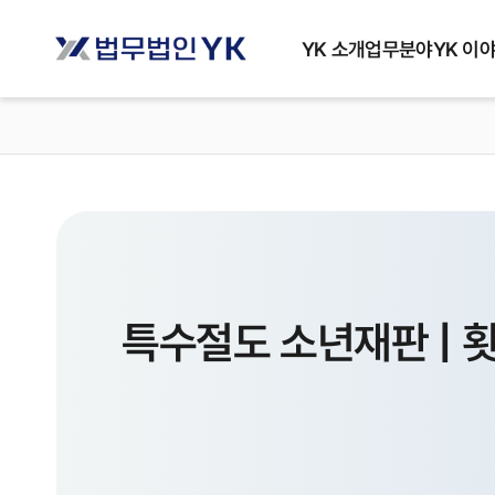
YK 소개
업무분야
YK 이
특수절도 소년재판 | 