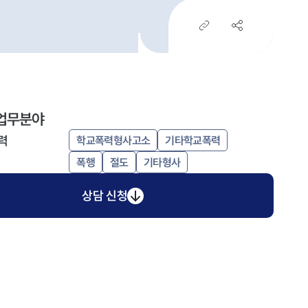
업무분야
력
학교폭력형사고소
기타학교폭력
폭행
절도
기타형사
상담 신청