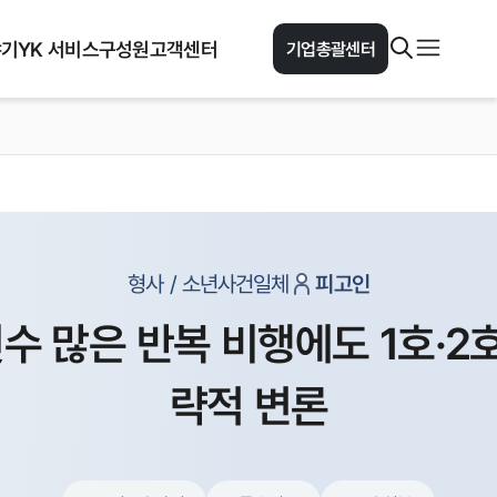
야기
YK 서비스
구성원
고객센터
기업총괄센터
형사 / 소년사건일체
피고인
횟수 많은 반복 비행에도 1호·2
략적 변론