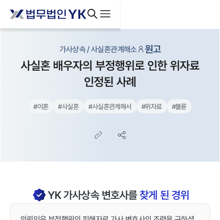
원고
가사상속 / 사실혼관계해소
사실혼 배우자의 부정행위로 인한 위자료
인정된 사례
#
이혼
#
사실혼
#
사실혼관계해서
#
위자료
#
불륜
YK
가사상속
변호사를
찾게 된 경위
의뢰인은 부정행위의 피해자로 가사 변호사의 조력을 구하셨