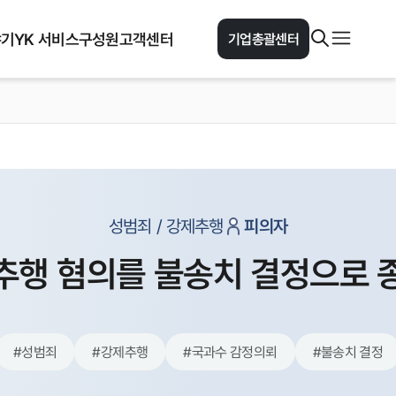
야기
YK 서비스
구성원
고객센터
기업총괄센터
성범죄 / 강제추행
피의자
추행 혐의를 불송치 결정으로 
#
성범죄
#
강제추행
#
국과수 감정의뢰
#
불송치 결정