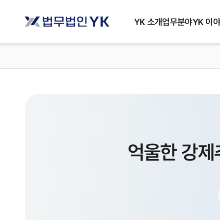
YK 소개
업무분야
YK 이
억울한 강제