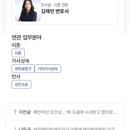
민사법 · 이혼 전문
김채민
변호사
연관 업무분야
이혼
이혼
가사상속
위자료청구
기타가사상속
민사
상간소송
이전글
폭언하던 상간남… YK 도움에 사과받고 합의로 마
무리했어요
다음글
부정행위한 배우자가 이혼에 재산분할까지 요구,