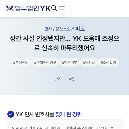
피고
민사 / 상간소송
상간 사실 인정됐지만… YK 도움에 조정으
로 신속히 마무리했어요
#
부정행위
#
손해배상청구
#
이혼거부
#
위자료
#
조정합의
YK
민사
변호사를
찾게 된 경위
의뢰인은 기혼자인 상대방과 교제하던 중 상대방 배우자로부