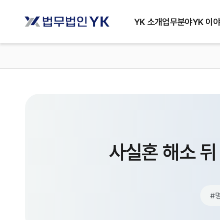
YK 소개
업무분야
YK 이
사실혼 해소 뒤
#