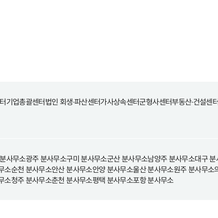
터
기업총괄센터
법인 회생·파산센터
가사상속센터
군형사센터
부동산·건설센
 분사무소
광주 분사무소
구미 분사무소
군산 분사무소
남양주 분사무소
대구 분
무소
순천 분사무소
안산 분사무소
안양 분사무소
울산 분사무소
원주 분사무소
무소
청주 분사무소
춘천 분사무소
평택 분사무소
포항 분사무소