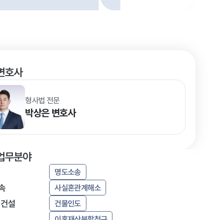
변호사
형사법 전문
박상은
변호사
업무분야
명도소송
속
사실혼관계해소
·건설
건물인도
이혼재산분할청구