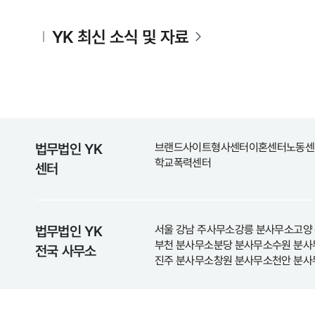
YK 최신 소식 및 자료
법무법인 YK
브랜드사이트
형사센터
이혼센터
노동센
학교폭력센터
센터
법무법인 YK
서울 강남 주사무소
강릉 분사무소
고양
부천 분사무소
분당 분사무소
수원 분사
전국 사무소
진주 분사무소
창원 분사무소
천안 분사