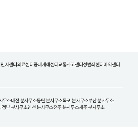
터
민사센터
의료센터
중대재해센터
교통사고센터
성범죄센터
마약센터
사무소
대전 분사무소
동탄 분사무소
목포 분사무소
부산 분사무소
의정부 분사무소
인천 분사무소
전주 분사무소
제주 분사무소