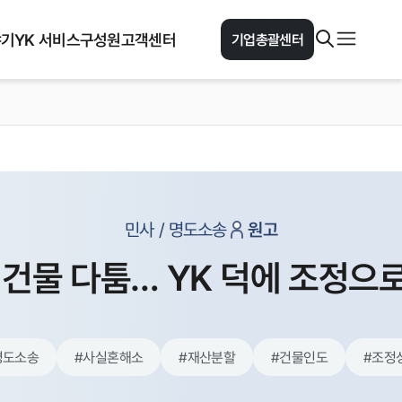
야기
YK 서비스
구성원
고객센터
기업총괄센터
민사 / 명도소송
원고
 건물 다툼… YK 덕에 조정으
명도소송
#
사실혼해소
#
재산분할
#
건물인도
#
조정