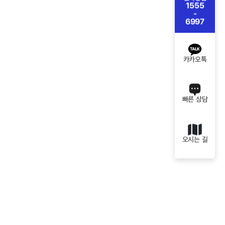
1555
-
6997
카카오톡
빠른 상담
오시는 길