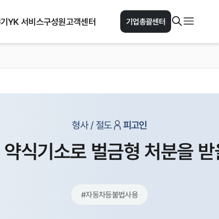
야기
YK 서비스
구성원
고객센터
기업총괄센터
형사 / 절도
피고인
 약식기소로 벌금형 처분을 받
#
자동차등불법사용