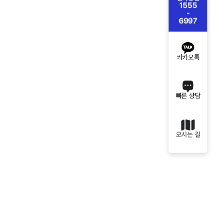
1555
-
6997
카카오톡
빠른 상담
오시는 길