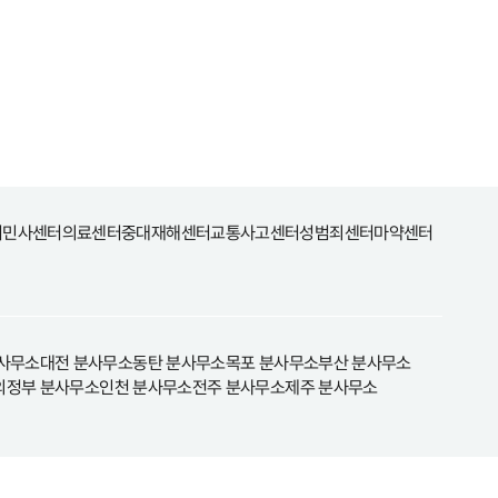
터
민사센터
의료센터
중대재해센터
교통사고센터
성범죄센터
마약센터
사무소
대전 분사무소
동탄 분사무소
목포 분사무소
부산 분사무소
의정부 분사무소
인천 분사무소
전주 분사무소
제주 분사무소