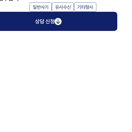
일반사기
유사수신
기타형사
상담 신청