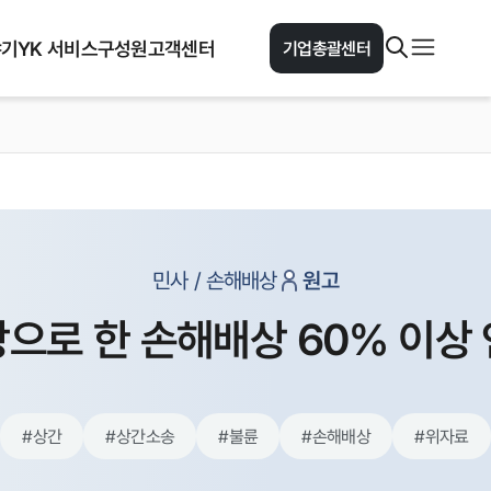
야기
YK 서비스
구성원
고객센터
기업총괄센터
민사 / 손해배상
원고
으로 한 손해배상 60% 이상
#
상간
#
상간소송
#
불륜
#
손해배상
#
위자료