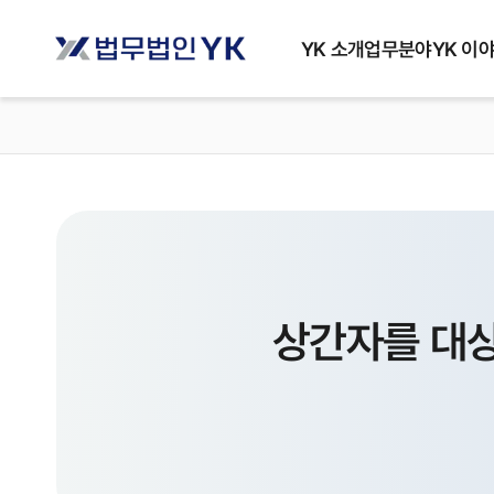
YK 소개
업무분야
YK 이
상간자를 대상