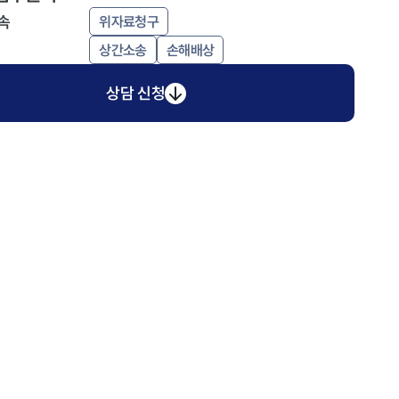
속
위자료청구
상간소송
손해배상
상담 신청