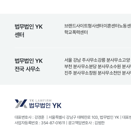
법무법인 YK
브랜드사이트
형사센터
이혼센터
노동센
학교폭력센터
센터
법무법인 YK
서울 강남 주사무소
강릉 분사무소
고양
부천 분사무소
분당 분사무소
수원 분사
전국 사무소
진주 분사무소
창원 분사무소
천안 분사
대표변호사 : 강경훈
|
서울특별시 강남구 테헤란로 103, 법무법인 YK
|
대표번
사업자등록번호 : 354-87-01611
|
광고책임변호사 : 김범한