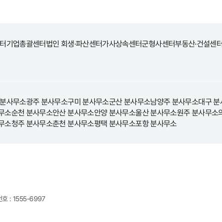
터
기업총괄센터
법인 회생·파산센터
가사상속센터
군형사센터
부동산·건설센
 분사무소
광주 분사무소
구미 분사무소
군산 분사무소
남양주 분사무소
대구 분
무소
순천 분사무소
안산 분사무소
안양 분사무소
울산 분사무소
원주 분사무소
무소
청주 분사무소
춘천 분사무소
평택 분사무소
포항 분사무소
호 : 1555-6997