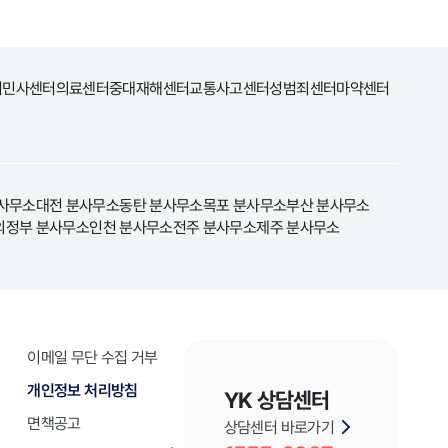
터
민사센터
의료센터
중대재해센터
교통사고센터
성범죄센터
마약센터
사무소
대전 분사무소
동탄 분사무소
목포 분사무소
부산 분사무소
의정부 분사무소
인천 분사무소
전주 분사무소
제주 분사무소
이메일 무단 수집 거부
개인정보 처리방침
YK 상담센터
면책공고
상담센터 바로가기