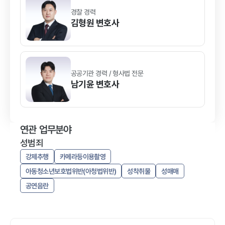
경찰 경력
김형원
변호사
공공기관 경력 / 형사법 전문
남기윤
변호사
연관 업무분야
성범죄
강제추행
카메라등이용촬영
아동청소년보호법위반(아청법위반)
성착취물
성매매
공연음란