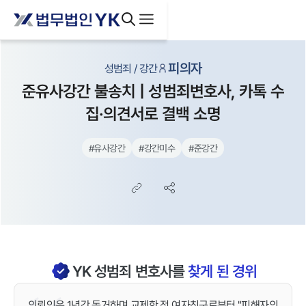
피의자
성범죄 / 강간
준유사강간 불송치 | 성범죄변호사, 카톡 수
집·의견서로 결백 소명
#
유사강간
#
강간미수
#
준강간
YK
성범죄
변호사를
찾게 된 경위
의뢰인은 1년간 동거하며 교제한 전 여자친구로부터 "피해자의