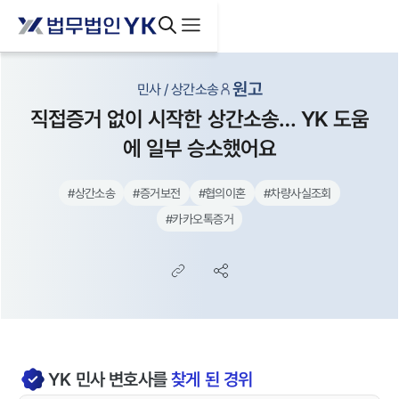
원고
민사 / 상간소송
직접증거 없이 시작한 상간소송… YK 도움
에 일부 승소했어요
#
상간소송
#
증거보전
#
협의이혼
#
차량사실조회
#
카카오톡증거
YK
민사
변호사를
찾게 된 경위