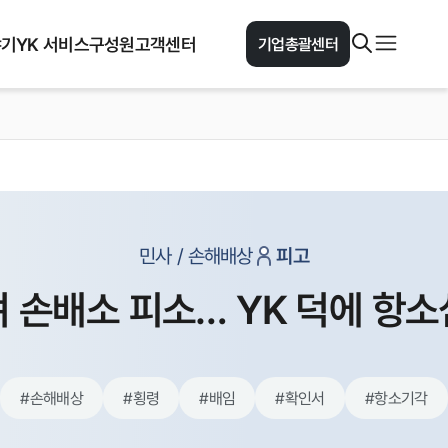
야기
YK 서비스
구성원
고객센터
기업총괄센터
민사 / 손해배상
피고
 손배소 피소… YK 덕에 항
#
손해배상
#
횡령
#
배임
#
확인서
#
항소기각