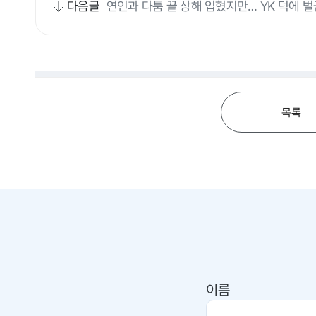
다음글
연인과 다툼 끝 상해 입혔지만… YK 덕에 
목록
이름