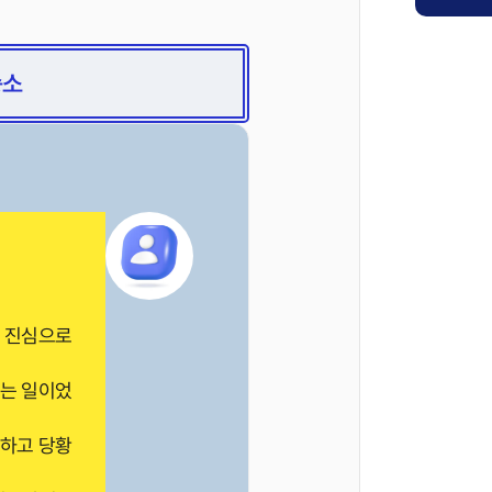
승소
은 진심으로
겪는 일이었
캄하고 당황