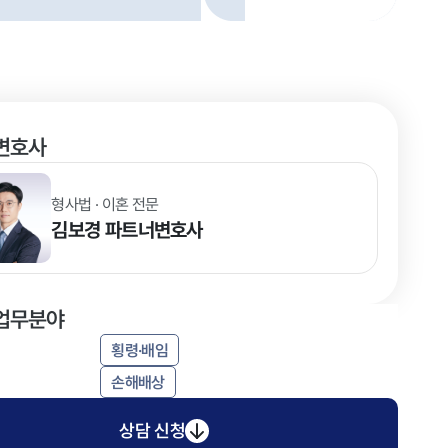
변호사
형사법 · 이혼 전문
김보경
파트너변호사
업무분야
횡령·배임
손해배상
상담 신청