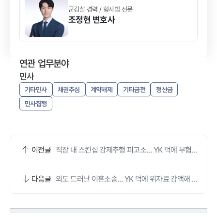
군검찰 경력 / 형사법 전문
조정현
변호사
연관 업무분야
민사
기타민사
채권추심
계약해제
기타금전
정산금
민사집행
이전글
직장 내 스킨십 강제추행 피고소… YK 덕에 무혐의
로 정리됐어요
다음글
외도 드러난 이혼소송… YK 덕에 위자료 감액해 조
정 마쳤어요