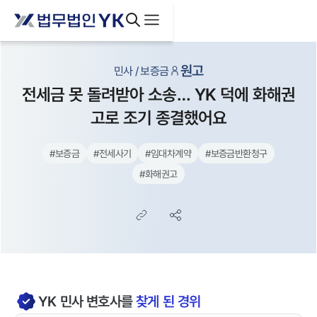
원고
민사 / 보증금
전세금 못 돌려받아 소송… YK 덕에 화해권
고로 조기 종결했어요
#
보증금
#
전세사기
#
임대차계약
#
보증금반환청구
#
화해권고
YK
민사
변호사를
찾게 된 경위