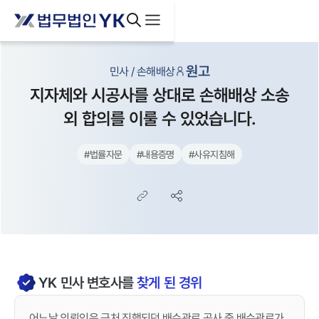
원고
민사 / 손해배상
지자체와 시공사를 상대로 손해배상 소송
외 합의를 이룰 수 있었습니다.
#
법률자문
#
내용증명
#
사유지침해
YK
민사
변호사를
찾게 된 경위
어느날 의뢰인은 근처 진행되던 배수관로 공사 중 배수관로가