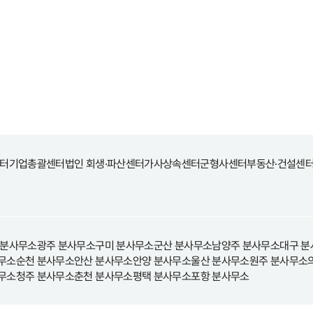
터
기업총괄센터
법인 회생·파산센터
가사상속센터
군형사센터
부동산·건설센
 분사무소
광주 분사무소
구미 분사무소
군산 분사무소
남양주 분사무소
대구 분
무소
순천 분사무소
안산 분사무소
안양 분사무소
울산 분사무소
원주 분사무소
무소
청주 분사무소
춘천 분사무소
평택 분사무소
포항 분사무소