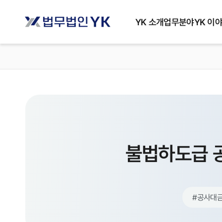
YK 소개
업무분야
YK 이
불법하도급 
#
공사대