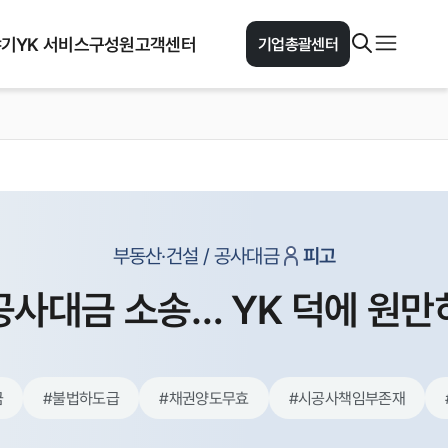
야기
YK 서비스
구성원
고객센터
기업총괄센터
부동산·건설 / 공사대금
피고
공사대금 소송… YK 덕에 원만
금
#
불법하도급
#
채권양도무효
#
시공사책임부존재