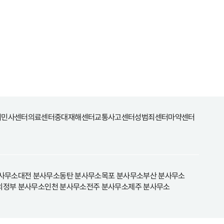
터
민사센터
의료센터
중대재해센터
교통사고센터
성범죄센터
마약센터
사무소
대전 분사무소
동탄 분사무소
목포 분사무소
부산 분사무소
의정부 분사무소
인천 분사무소
전주 분사무소
제주 분사무소