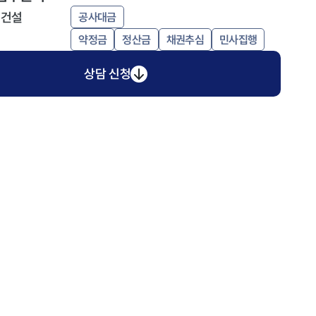
·건설
공사대금
약정금
정산금
채권추심
민사집행
상담 신청