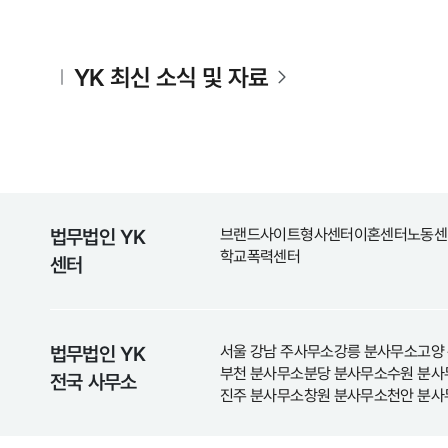
YK 최신 소식 및 자료
법무법인 YK
브랜드사이트
형사센터
이혼센터
노동센
학교폭력센터
센터
법무법인 YK
서울 강남 주사무소
강릉 분사무소
고양
부천 분사무소
분당 분사무소
수원 분사
전국 사무소
진주 분사무소
창원 분사무소
천안 분사